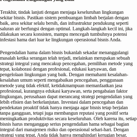
Terakhir, tindak lanjuti dengan menjaga keseluruhan lingkungan
sekitar bisnis. Pastikan sistem pembuangan limbah berjalan dengan
baik, area sekitar selalu bersih, dan infrastruktur pendukung seperti
saluran air berfungsi dengan optimal. Langkah-langkah kecil ini, jika
dilakukan secara konsisten, mampu mencegah tumbuhnya potensi
infestasi hama dari luar ke lingkungan operasional bisnis Anda.
Pengendalian hama dalam bisnis bukanlah sekadar menanggulangi
masalah ketika serangan telah terjadi, melainkan merupakan sebuah
strategi integral yang mencakup pencegahan, pemilihan metode yang
tepat, kolaborasi dengan profesional, edukasi karyawan, dan
pengelolaan lingkungan yang baik. Dengan memahami kesalahan-
kesalahan umum seperti mengabaikan pencegahan, penggunaan
metode yang tidak efektif, ketidakmampuan memanfaatkan jasa
profesional, kurangnya edukasi karyawan, serta pengabaian faktor
lingkungan, perusahaan dapat merancang strategi pengendalian yang
lebih efisien dan berkelanjutan. Investasi dalam pencegahan dan
pendekatan proaktif tidak hanya menjaga agar bisnis tetap berjalan
tanpa gangguan, tetapi juga membangun reputasi yang positif serta
meningkatkan produktivitas secara keseluruhan. Oleh karena itu, setiap
bisnis harus menganggap serius pengendalian hama sebagai bagian
integral dari manajemen risiko dan operasional sehari-hari. Dengan
strategi yang tepat, Anda tidak hanya menghindari kerugian besar,