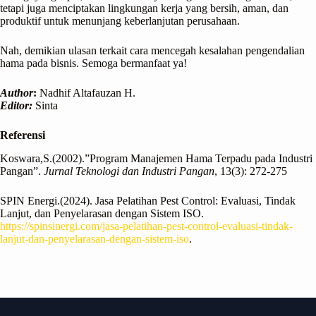
tetapi juga menciptakan lingkungan kerja yang bersih, aman, dan
produktif untuk menunjang keberlanjutan perusahaan.
Nah, demikian ulasan terkait cara mencegah kesalahan pengendalian
hama pada bisnis. Semoga bermanfaat ya!
Author
:
Nadhif Altafauzan H.
Editor:
Sinta
Referensi
Koswara,S.(2002).”Program Manajemen Hama Terpadu pada Industri
Pangan”.
Jurnal Teknologi dan Industri Pangan
, 13(3): 272-275
SPIN Energi.(2024). Jasa Pelatihan Pest Control: Evaluasi, Tindak
Lanjut, dan Penyelarasan dengan Sistem ISO.
https://spinsinergi.com/jasa-pelatihan-pest-control-evaluasi-tindak-
lanjut-dan-penyelarasan-dengan-sistem-iso
.