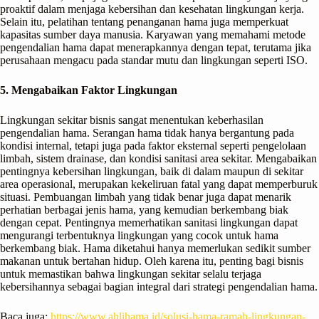
proaktif dalam menjaga kebersihan dan kesehatan lingkungan kerja.
Selain itu, pelatihan tentang penanganan hama juga memperkuat
kapasitas sumber daya manusia. Karyawan yang memahami metode
pengendalian hama dapat menerapkannya dengan tepat, terutama jika
perusahaan mengacu pada standar mutu dan lingkungan seperti ISO.
5. Mengabaikan Faktor Lingkungan
Lingkungan sekitar bisnis sangat menentukan keberhasilan
pengendalian hama. Serangan hama tidak hanya bergantung pada
kondisi internal, tetapi juga pada faktor eksternal seperti pengelolaan
limbah, sistem drainase, dan kondisi sanitasi area sekitar. Mengabaikan
pentingnya kebersihan lingkungan, baik di dalam maupun di sekitar
area operasional, merupakan kekeliruan fatal yang dapat memperburuk
situasi. Pembuangan limbah yang tidak benar juga dapat menarik
perhatian berbagai jenis hama, yang kemudian berkembang biak
dengan cepat. Pentingnya memerhatikan sanitasi lingkungan dapat
mengurangi terbentuknya lingkungan yang cocok untuk hama
berkembang biak. Hama diketahui hanya memerlukan sedikit sumber
makanan untuk bertahan hidup. Oleh karena itu, penting bagi bisnis
untuk memastikan bahwa lingkungan sekitar selalu terjaga
kebersihannya sebagai bagian integral dari strategi pengendalian hama.
Baca juga:
https://www.ahlihama.id/solusi-hama-ramah-
lingkungan
-