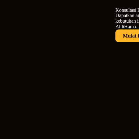
Konsultasi 
Dapatkan an
kebutuhan i
AhliHama.
Mulai 