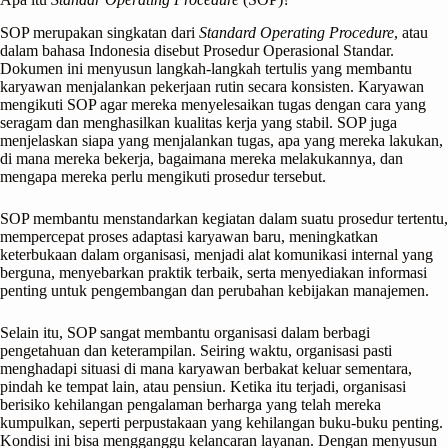
SOP merupakan singkatan dari
Standard Operating Procedure
, atau
dalam bahasa Indonesia disebut Prosedur Operasional Standar.
Dokumen ini menyusun langkah-langkah tertulis yang membantu
karyawan menjalankan pekerjaan rutin secara konsisten. Karyawan
mengikuti SOP agar mereka menyelesaikan tugas dengan cara yang
seragam dan menghasilkan kualitas kerja yang stabil. SOP juga
menjelaskan siapa yang menjalankan tugas, apa yang mereka lakukan,
di mana mereka bekerja, bagaimana mereka melakukannya, dan
mengapa mereka perlu mengikuti prosedur tersebut.
SOP membantu menstandarkan kegiatan dalam suatu prosedur tertentu,
mempercepat proses adaptasi karyawan baru, meningkatkan
keterbukaan dalam organisasi, menjadi alat komunikasi internal yang
berguna, menyebarkan praktik terbaik, serta menyediakan informasi
penting untuk pengembangan dan perubahan kebijakan manajemen.
Selain itu, SOP sangat membantu organisasi dalam berbagi
pengetahuan dan keterampilan. Seiring waktu, organisasi pasti
menghadapi situasi di mana karyawan berbakat keluar sementara,
pindah ke tempat lain, atau pensiun. Ketika itu terjadi, organisasi
berisiko kehilangan pengalaman berharga yang telah mereka
kumpulkan, seperti perpustakaan yang kehilangan buku-buku penting.
Kondisi ini bisa mengganggu kelancaran layanan. Dengan menyusun