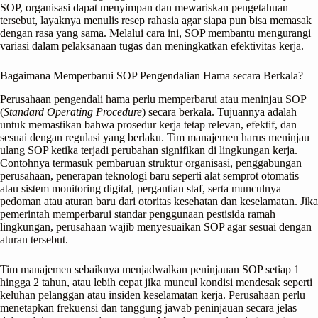
SOP, organisasi dapat menyimpan dan mewariskan pengetahuan
tersebut, layaknya menulis resep rahasia agar siapa pun bisa memasak
dengan rasa yang sama. Melalui cara ini, SOP membantu mengurangi
variasi dalam pelaksanaan tugas dan meningkatkan efektivitas kerja.
Bagaimana Memperbarui SOP Pengendalian Hama secara Berkala?
Perusahaan pengendali hama perlu memperbarui atau meninjau SOP
(
Standard Operating Procedure
) secara berkala. Tujuannya adalah
untuk memastikan bahwa prosedur kerja tetap relevan, efektif, dan
sesuai dengan regulasi yang berlaku. Tim manajemen harus meninjau
ulang SOP ketika terjadi perubahan signifikan di lingkungan kerja.
Contohnya termasuk pembaruan struktur organisasi, penggabungan
perusahaan, penerapan teknologi baru seperti alat semprot otomatis
atau sistem monitoring digital, pergantian staf, serta munculnya
pedoman atau aturan baru dari otoritas kesehatan dan keselamatan. Jika
pemerintah memperbarui standar penggunaan pestisida ramah
lingkungan, perusahaan wajib menyesuaikan SOP agar sesuai dengan
aturan tersebut.
Tim manajemen sebaiknya menjadwalkan peninjauan SOP setiap 1
hingga 2 tahun, atau lebih cepat jika muncul kondisi mendesak seperti
keluhan pelanggan atau insiden keselamatan kerja. Perusahaan perlu
menetapkan frekuensi dan tanggung jawab peninjauan secara jelas