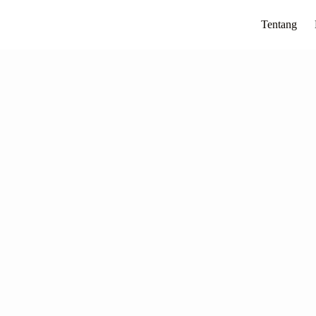
Tentang