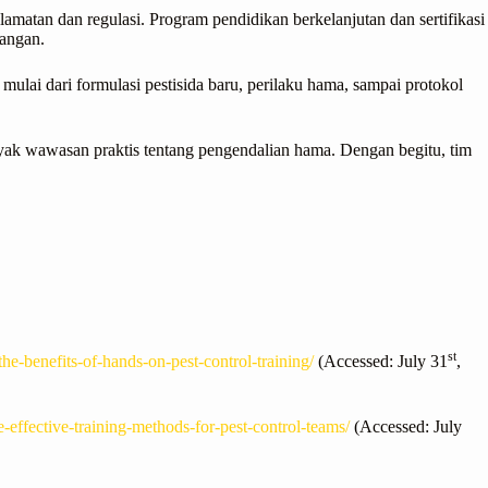
elamatan dan regulasi. Program pendidikan berkelanjutan dan sertifikasi
pangan.
ulai dari formulasi pestisida baru, perilaku hama, sampai protokol
anyak wawasan praktis tentang pengendalian hama. Dengan begitu, tim
st
the-benefits-of-hands-on-pest-control-training/
(Accessed: July 31
,
e-effective-training-methods-for-pest-control-teams/
(Accessed: July