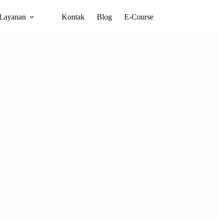
Layanan
Kontak
Blog
E-Course