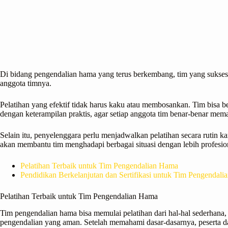
Di bidang pengendalian hama yang terus berkembang, tim yang sukses 
anggota timnya.
Pelatihan yang efektif tidak harus kaku atau membosankan. Tim bisa bel
dengan keterampilan praktis, agar setiap anggota tim benar-benar 
Selain itu, penyelenggara perlu menjadwalkan pelatihan secara rutin 
akan membantu tim menghadapi berbagai situasi dengan lebih profesion
Pelatihan Terbaik untuk Tim Pengendalian Hama
Pendidikan Berkelanjutan dan Sertifikasi untuk Tim Pengendal
Pelatihan Terbaik untuk Tim Pengendalian Hama
Tim pengendalian hama bisa memulai pelatihan dari hal-hal sederhana, 
pengendalian yang aman. Setelah memahami dasar-dasarnya, peserta dap