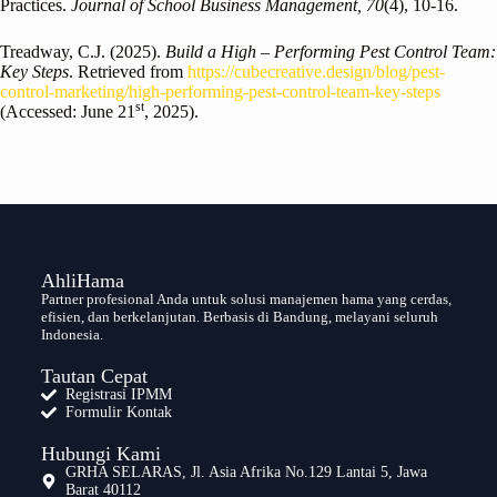
Practices.
Journal of School Business Management, 70
(4), 10-16.
Treadway, C.J. (2025).
Build a High – Performing Pest Control Team:
Key Steps
. Retrieved from
https://cubecreative.design/blog/pest-
control-marketing/high-performing-pest-control-team-key-steps
st
(Accessed: June 21
, 2025).
AhliHama
Partner profesional Anda untuk solusi manajemen hama yang cerdas,
efisien, dan berkelanjutan. Berbasis di Bandung, melayani seluruh
Indonesia.
Tautan Cepat
Registrasi IPMM
Formulir Kontak
Hubungi Kami
GRHA SELARAS, Jl. Asia Afrika No.129 Lantai 5, Jawa
Barat 40112