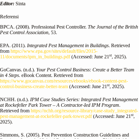
Editor:
Sinta
Referensi
BPCA. (2008). Professional Pest Controller.
The Journal of the British
Pest Control Association
, 53.
EPA. (2011).
Integrated Pest Management in Buildings
. Retrieved
from
https://www.epa.gov/sites/default/files/2015-
st
11/documents/ipm_in_buildings.pdf
(Accessed: June 21
, 2025).
GoCanvas. (n.d.).
Your Pest Control Business: Create a Better Team
in 4 Steps
. eBook Content. Retrieved from
https://www.gocanvas.com/resources/ebooks/ebook-content-pest-
st
control-business-create-better-team
(Accessed: June 21
, 2025).
NCHH. (n.d.).
IPM Case Studies Series: Integrated Pest Management
at Rockefeller Park Tower – A Contractor-Ied IPM Program
.
Retrieved from
https://nchh.org/resource-library/case-study_integrated-
st
pest-management-at-rockefeller-park-tower.pdf
(Accessed: June 21
,
2025).
Simmons, S. (2005). Pest Prevention Construction Guidelines and