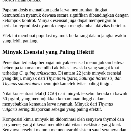
Paparan dosis mematikan pada larva menurunkan tingkat
kemunculan nyamuk dewasa secara signifikan dibandingkan dengan
kelompok kontrol. Minyak esensial juga dapat mempengaruhi
perilaku reproduksi nyamuk dengan menghambat aktivitas bertelur.
Efek ini membuat populasi nyamuk berkurang dalam jangka waktu
yang lebih panjang.
Minyak Esensial yang Paling Efektif
Penelitian terhadap berbagai minyak esensial menunjukkan bahwa
beberapa tanaman memiliki aktivitas larvasida yang sangat kuat
terhadap
C. quinquefasciatus
. Di antara 22 jenis minyak esensial
yang diuji, minyak dari
Thymus vulgaris, Satureja hortensis, dan
Thymus satureioides
menunjukkan efektivitas paling tinggi.
Nilai konsentrasi letal (LC50) dari minyak tersebut berada di bawah
50 µg/ml, yang menunjukkan kemampuan tinggi dalam
menyebabkan kematian larva nyamuk. Minyak dari
Thymus
vulgaris
sering dilaporkan sebagai yang paling efektif.
Komposisi kimia minyak ini didominasi oleh senyawa thymol dan
p-cymene, yang dikenal memiliki aktivitas insektisida yang kuat.
Senyawa tersebut mampu mempengaruhi sistem saraf serangga dan