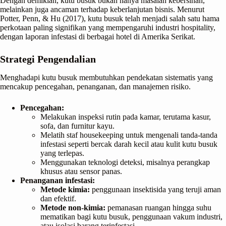
Dengan demikian, kutu busuk bukan hanya masalah kebersihan,
melainkan juga ancaman terhadap keberlanjutan bisnis. Menurut
Potter, Penn, & Hu (2017), kutu busuk telah menjadi salah satu hama
perkotaan paling signifikan yang mempengaruhi industri hospitality,
dengan laporan infestasi di berbagai hotel di Amerika Serikat.
Strategi Pengendalian
Menghadapi kutu busuk membutuhkan pendekatan sistematis yang
mencakup pencegahan, penanganan, dan manajemen risiko.
Pencegahan:
Melakukan inspeksi rutin pada kamar, terutama kasur,
sofa, dan furnitur kayu.
Melatih staf housekeeping untuk mengenali tanda-tanda
infestasi seperti bercak darah kecil atau kulit kutu busuk
yang terlepas.
Menggunakan teknologi deteksi, misalnya perangkap
khusus atau sensor panas.
Penanganan infestasi:
Metode kimia:
penggunaan insektisida yang teruji aman
dan efektif.
Metode non-kimia:
pemanasan ruangan hingga suhu
mematikan bagi kutu busuk, penggunaan vakum industri,
atau isolasi barang terinfestasi.