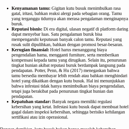
Kenyamanan tamu:
Gigitan kutu busuk menimbulkan rasa
gatal, iritasi, bahkan reaksi alergi pada sebagian orang. Tamu
yang terganggu tidurnya akan merasa pengalaman menginapnya
buruk.
Reputasi bisnis:
Di era digital, ulasan negatif di platform daring
dapat menyebar luas. Satu pengalaman buruk bisa
mempengaruhi keputusan banyak calon tamu. Reputasi yang
rusak sulit dipulihkan, bahkan dengan promosi besar-besaran.
Kerugian finansial:
Hotel harus menanggung biaya
pengendalian hama, mengganti furniture, serta memberikan
kompensasi kepada tamu yang dirugikan. Selain itu, penurunan
tingkat hunian akibat reputasi buruk berdampak langsung pada
pendapatan. Potter, Penn, & Hu (2017) menegaskan bahwa
tamu bersedia membayar lebih rendah atau bahkan menghindari
hotel yang dikaitkan dengan kutu busuk. Hal ini menunjukkan
bahwa infestasi tidak hanya menimbulkan biaya pengendalian,
tetapi juga berakibat pada penurunan tingkat hunian dan
pendapatan.
Kepatuhan standar:
Banyak negara memiliki regulasi
kebersihan yang ketat. Infestasi kutu busuk dapat membuat hotel
gagal dalam inspeksi kebersihan, sehingga berisiko kehilangan
sertifikasi atau izin operasional.