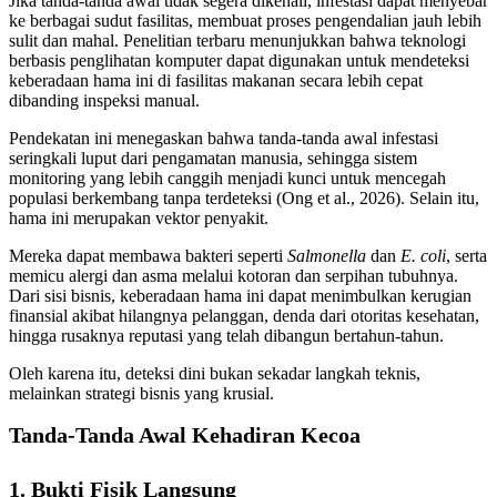
Jika tanda-tanda awal tidak segera dikenali, infestasi dapat menyebar
ke berbagai sudut fasilitas, membuat proses pengendalian jauh lebih
sulit dan mahal. Penelitian terbaru menunjukkan bahwa teknologi
berbasis penglihatan komputer dapat digunakan untuk mendeteksi
keberadaan hama ini di fasilitas makanan secara lebih cepat
dibanding inspeksi manual.
Pendekatan ini menegaskan bahwa tanda-tanda awal infestasi
seringkali luput dari pengamatan manusia, sehingga sistem
monitoring yang lebih canggih menjadi kunci untuk mencegah
populasi berkembang tanpa terdeteksi (Ong et al., 2026). Selain itu,
hama ini merupakan vektor penyakit.
Mereka dapat membawa bakteri seperti
Salmonella
dan
E. coli
, serta
memicu alergi dan asma melalui kotoran dan serpihan tubuhnya.
Dari sisi bisnis, keberadaan hama ini dapat menimbulkan kerugian
finansial akibat hilangnya pelanggan, denda dari otoritas kesehatan,
hingga rusaknya reputasi yang telah dibangun bertahun-tahun.
Oleh karena itu, deteksi dini bukan sekadar langkah teknis,
melainkan strategi bisnis yang krusial.
Tanda-Tanda Awal Kehadiran Kecoa
1. Bukti Fisik Langsung