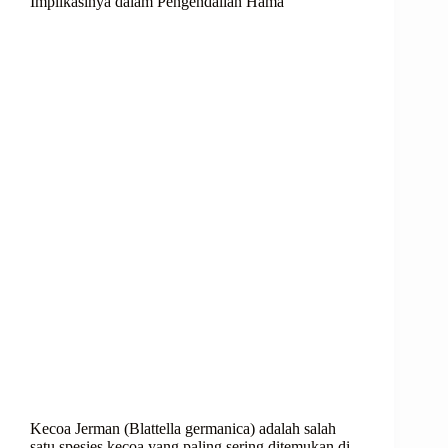
Implikasinya dalam Pengendalian Hama
Kecoa Jerman (Blattella germanica) adalah salah
satu spesies kecoa yang paling sering ditemukan di