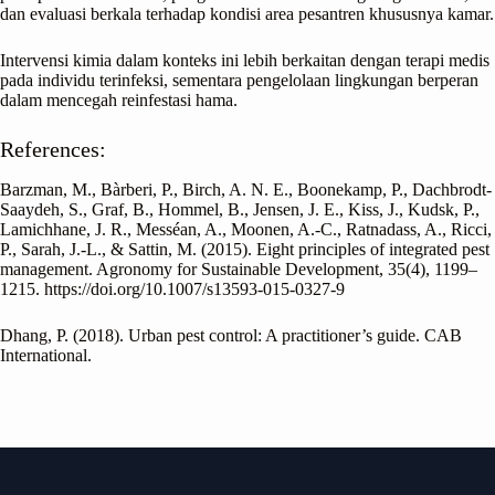
dan evaluasi berkala terhadap kondisi area pesantren khususnya kamar.
Intervensi kimia dalam konteks ini lebih berkaitan dengan terapi medis
pada individu terinfeksi, sementara pengelolaan lingkungan berperan
dalam mencegah reinfestasi hama.
References:
Barzman, M., Bàrberi, P., Birch, A. N. E., Boonekamp, P., Dachbrodt-
Saaydeh, S., Graf, B., Hommel, B., Jensen, J. E., Kiss, J., Kudsk, P.,
Lamichhane, J. R., Messéan, A., Moonen, A.-C., Ratnadass, A., Ricci,
P., Sarah, J.-L., & Sattin, M. (2015). Eight principles of integrated pest
management. Agronomy for Sustainable Development, 35(4), 1199–
1215. https://doi.org/10.1007/s13593-015-0327-9
Dhang, P. (2018). Urban pest control: A practitioner’s guide. CAB
International.