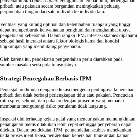
penyebaran
Sarcoptes scabiei
. Penggunaan tempat tidur, perlengkapan
pribadi, atau pakaian secara bergantian meningkatkan peluang
perpindahan tungau dari satu individu ke individu lain.
Ventilasi yang kurang optimal dan kelembaban ruangan yang tinggi
dapat memperburuk kenyamanan penghuni dan menghambat upaya
pengelolaan kebersihan. Dalam rangka IPM, infestasi skabies dipahami
sebagai hasil interaksi antara faktor biologis hama dan kondisi
lingkungan yang mendukung penyebaran.
Oleh karena itu, pendekatan pengendalian perlu diarahkan pada
sumber masalah serta pola transmisinya.
Strategi Pencegahan Berbasis IPM
Pencegahan dimulai dengan edukasi mengenai pentingnya kebersihan
pribadi dan tidak berbagi perlengkapan tidur atau pakaian. Pencucian
rutin sprei, selimut, dan pakaian dengan prosedur yang memadai
membantu mengurangi risiko penularan tidak langsung.
Inspeksi dini terhadap gejala gatal yang mencurigakan memungkinkan
penanganan medis dilakukan lebih cepat sehingga penyebaran dapat
ditekan. Dalam pendekatan IPM, pengendalian scabies menekankan
pada proses identifikasi, pengelolaan kebersihan lingkungan kamar,