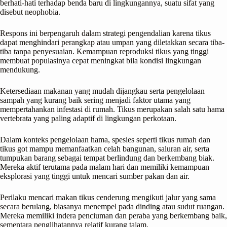
berhati-hati terhadap benda baru di lingkungannya, suatu sifat yang
disebut neophobia.
Respons ini berpengaruh dalam strategi pengendalian karena tikus
dapat menghindari perangkap atau umpan yang diletakkan secara tiba-
tiba tanpa penyesuaian. Kemampuan reproduksi tikus yang tinggi
membuat populasinya cepat meningkat bila kondisi lingkungan
mendukung.
Ketersediaan makanan yang mudah dijangkau serta pengelolaan
sampah yang kurang baik sering menjadi faktor utama yang
mempertahankan infestasi di rumah. Tikus merupakan salah satu hama
vertebrata yang paling adaptif di lingkungan perkotaan.
Dalam konteks pengelolaan hama, spesies seperti tikus rumah dan
tikus got mampu memanfaatkan celah bangunan, saluran air, serta
tumpukan barang sebagai tempat berlindung dan berkembang biak.
Mereka aktif terutama pada malam hari dan memiliki kemampuan
eksplorasi yang tinggi untuk mencari sumber pakan dan air.
Perilaku mencari makan tikus cenderung mengikuti jalur yang sama
secara berulang, biasanya menempel pada dinding atau sudut ruangan.
Mereka memiliki indera penciuman dan peraba yang berkembang baik,
sementara penglihatannya relatif kurang tajam.