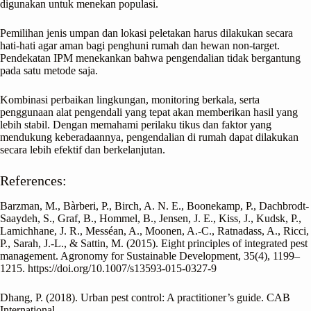
digunakan untuk menekan populasi.
Pemilihan jenis umpan dan lokasi peletakan harus dilakukan secara
hati-hati agar aman bagi penghuni rumah dan hewan non-target.
Pendekatan IPM menekankan bahwa pengendalian tidak bergantung
pada satu metode saja.
Kombinasi perbaikan lingkungan, monitoring berkala, serta
penggunaan alat pengendali yang tepat akan memberikan hasil yang
lebih stabil. Dengan memahami perilaku tikus dan faktor yang
mendukung keberadaannya, pengendalian di rumah dapat dilakukan
secara lebih efektif dan berkelanjutan.
References:
Barzman, M., Bàrberi, P., Birch, A. N. E., Boonekamp, P., Dachbrodt-
Saaydeh, S., Graf, B., Hommel, B., Jensen, J. E., Kiss, J., Kudsk, P.,
Lamichhane, J. R., Messéan, A., Moonen, A.-C., Ratnadass, A., Ricci,
P., Sarah, J.-L., & Sattin, M. (2015). Eight principles of integrated pest
management. Agronomy for Sustainable Development, 35(4), 1199–
1215. https://doi.org/10.1007/s13593-015-0327-9
Dhang, P. (2018). Urban pest control: A practitioner’s guide. CAB
International.