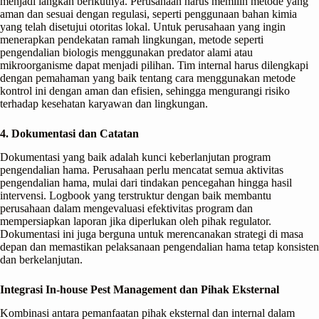
menjadi langkah berikutnya. Perusahaan harus memilih metode yang
aman dan sesuai dengan regulasi, seperti penggunaan bahan kimia
yang telah disetujui otoritas lokal. Untuk perusahaan yang ingin
menerapkan pendekatan ramah lingkungan, metode seperti
pengendalian biologis menggunakan predator alami atau
mikroorganisme dapat menjadi pilihan. Tim internal harus dilengkapi
dengan pemahaman yang baik tentang cara menggunakan metode
kontrol ini dengan aman dan efisien, sehingga mengurangi risiko
terhadap kesehatan karyawan dan lingkungan.
4. Dokumentasi dan Catatan
Dokumentasi yang baik adalah kunci keberlanjutan program
pengendalian hama. Perusahaan perlu mencatat semua aktivitas
pengendalian hama, mulai dari tindakan pencegahan hingga hasil
intervensi. Logbook yang terstruktur dengan baik membantu
perusahaan dalam mengevaluasi efektivitas program dan
mempersiapkan laporan jika diperlukan oleh pihak regulator.
Dokumentasi ini juga berguna untuk merencanakan strategi di masa
depan dan memastikan pelaksanaan pengendalian hama tetap konsisten
dan berkelanjutan.
Integrasi In-house Pest Management dan Pihak Eksternal
Kombinasi antara pemanfaatan pihak eksternal dan internal dalam