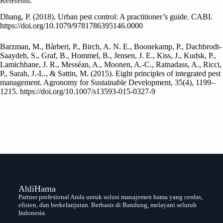
Referensi:
Dhang, P. (2018). Urban pest control: A practitioner’s guide. CABI.
https://doi.org/10.1079/9781786395146.0000
Barzman, M., Bàrberi, P., Birch, A. N. E., Boonekamp, P., Dachbrodt-
Saaydeh, S., Graf, B., Hommel, B., Jensen, J. E., Kiss, J., Kudsk, P.,
Lamichhane, J. R., Messéan, A., Moonen, A.-C., Ratnadass, A., Ricci,
P., Sarah, J.-L., & Sattin, M. (2015). Eight principles of integrated pest
management. Agronomy for Sustainable Development, 35(4), 1199–
1215. https://doi.org/10.1007/s13593-015-0327-9
AhliHama
Partner profesional Anda untuk solusi manajemen hama yang cerdas,
efisien, dan berkelanjutan. Berbasis di Bandung, melayani seluruh
Indonesia.