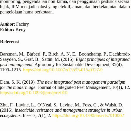
monitoring, pengendalian non-kimia, dan penggunaan pestisida secara
bijak, IPM menjadi solusi yang efektif, aman, dan berkelanjutan dalam
pengelolaan hama perkotaan.
Author
: Fachry
Editor:
Keny
Referensi
Barzman, M., Bàrberi, P., Birch, A. N. E., Boonekamp, P., Dachbrodt-
Saaydeh, S., Graf, B., Sattin, M. (2015).
Eight principles of integrated
pest management
. Agronomy for Sustainable Development, 35(4),
1199–1215.
https://doi.org/10.1007/s13593-015-0327-9
Dara, S. K. (2019).
The new integrated pest management paradigm
for the modern age
. Journal of Integrated Pest Management, 10(1), 12.
https://doi.org/10.1093/jipm/pmz010
Zhu, F., Lavine, L., O’Neal, S., Lavine, M., Foss, C., & Walsh, D.
(2016).
Insecticide resistance and management strategies in urban
ecosystems
. Insects, 7(1), 2.
https://doi.org/10.3390/insects7010002