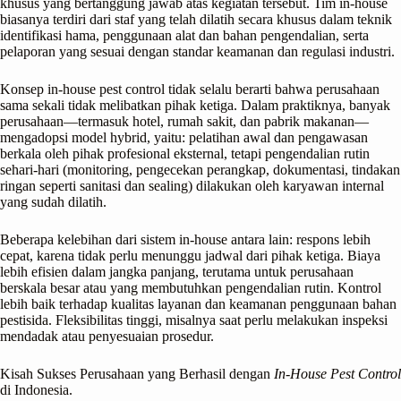
khusus yang bertanggung jawab atas kegiatan tersebut. Tim in-house
biasanya terdiri dari staf yang telah dilatih secara khusus dalam teknik
identifikasi hama, penggunaan alat dan bahan pengendalian, serta
pelaporan yang sesuai dengan standar keamanan dan regulasi industri.
Konsep in-house pest control tidak selalu berarti bahwa perusahaan
sama sekali tidak melibatkan pihak ketiga. Dalam praktiknya, banyak
perusahaan—termasuk hotel, rumah sakit, dan pabrik makanan—
mengadopsi model hybrid, yaitu: pelatihan awal dan pengawasan
berkala oleh pihak profesional eksternal, tetapi pengendalian rutin
sehari-hari (monitoring, pengecekan perangkap, dokumentasi, tindakan
ringan seperti sanitasi dan sealing) dilakukan oleh karyawan internal
yang sudah dilatih.
Beberapa kelebihan dari sistem in-house antara lain: respons lebih
cepat, karena tidak perlu menunggu jadwal dari pihak ketiga. Biaya
lebih efisien dalam jangka panjang, terutama untuk perusahaan
berskala besar atau yang membutuhkan pengendalian rutin. Kontrol
lebih baik terhadap kualitas layanan dan keamanan penggunaan bahan
pestisida. Fleksibilitas tinggi, misalnya saat perlu melakukan inspeksi
mendadak atau penyesuaian prosedur.
Kisah Sukses Perusahaan yang Berhasil dengan
In-House Pest Control
di Indonesia.