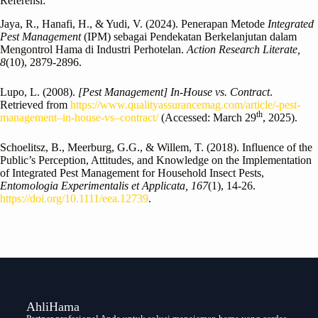
Referensi:
Jaya, R., Hanafi, H., & Yudi, V. (2024). Penerapan Metode
Integrated
Pest Management
(IPM) sebagai Pendekatan Berkelanjutan dalam
Mengontrol Hama di Industri Perhotelan.
Action Research Literate,
8
(10), 2879-2896.
Lupo, L. (2008).
[Pest Management] In-House vs. Contract
.
Retrieved from
https://www.qualityassurancemag.com/article/-pest-
th
management–in-house-vs–contract/
(Accessed: March 29
, 2025).
Schoelitsz, B., Meerburg, G.G., & Willem, T. (2018). Influence of the
Public’s Perception, Attitudes, and Knowledge on the Implementation
of Integrated Pest Management for Household Insect Pests,
Entomologia Experimentalis et Applicata, 167
(1), 14-26.
https://doi.org/10.1111/eea.12739
.
AhliHama