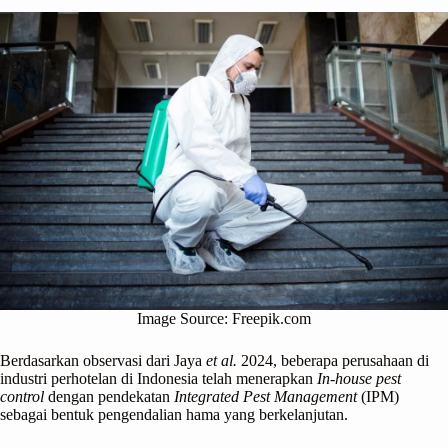
Image Source: Freepik.com
Berdasarkan observasi dari Jaya
et al.
2024, beberapa perusahaan di
industri perhotelan di Indonesia telah menerapkan
In-house pest
control
dengan pendekatan
Integrated Pest Management
(IPM)
sebagai bentuk pengendalian hama yang berkelanjutan.