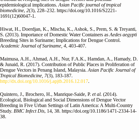
epidemiological implications.
Asian Pacific journal of tropical
biomedicine
,
2
(3), 228–232. https://doi.org/10.1016/S2221-
1691(12)60047-1.
Hiwat, H., Doerdjan, K., Mischa, K., Ashok, S., Prem, S. & Treyanti,
S. (2013). Importance of Domestic Water Containers as
Aedes aegypti
Breeding Sites in Suriname; Implications for Dengue Control.
Academic Journal of Suriname, 4
, 403-407.
Maimusa, A.H., Ahmad, A.H., Nur, F.A.K., Hamdan, A., Hamady, D.
& Junaid, R. (2017). Contribution of Public Places in Proliferation of
Dengue Vectors in Penang Island, Malaysia.
Asian Pacific
Journal of
Tropical Biomedicine, 7
(3), 183-187.
http://dx.doi.org/10.1016/j.apjtb.2016.12.017
.
Quintero, J., Brochero, H., Manrique-Saide, P.
et al.
(2014).
Ecological, Biological and Social Dimensions of Dengue Vector
Breeding in Five Urban Settings of Latin America: A Multi-Country
Study.
BMC Infect Dis
, 14, 38. https://doi.org/10.1186/1471-2334-14-
38.