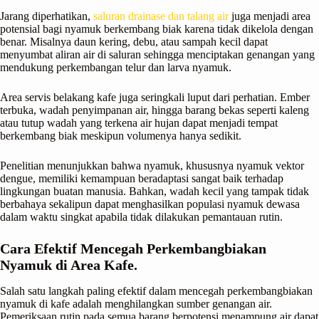
Jarang diperhatikan,
saluran drainase dan talang air
juga menjadi area
potensial bagi nyamuk berkembang biak karena tidak dikelola dengan
benar. Misalnya daun kering, debu, atau sampah kecil dapat
menyumbat aliran air di saluran sehingga menciptakan genangan yang
mendukung perkembangan telur dan larva nyamuk.
Area servis belakang kafe juga seringkali luput dari perhatian. Ember
terbuka, wadah penyimpanan air, hingga barang bekas seperti kaleng
atau tutup wadah yang terkena air hujan dapat menjadi tempat
berkembang biak meskipun volumenya hanya sedikit.
Penelitian menunjukkan bahwa nyamuk, khususnya nyamuk vektor
dengue, memiliki kemampuan beradaptasi sangat baik terhadap
lingkungan buatan manusia. Bahkan, wadah kecil yang tampak tidak
berbahaya sekalipun dapat menghasilkan populasi nyamuk dewasa
dalam waktu singkat apabila tidak dilakukan pemantauan rutin.
Cara Efektif Mencegah Perkembangbiakan
Nyamuk di Area Kafe.
Salah satu langkah paling efektif dalam mencegah perkembangbiakan
nyamuk di kafe adalah menghilangkan sumber genangan air.
Pemeriksaan rutin pada semua barang berpotensi menampung air dapat