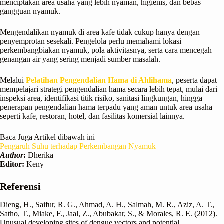
menciptakan area usaha yang lebih nyaman, higienis, dan bebas
gangguan nyamuk.
Mengendalikan nyamuk di area kafe tidak cukup hanya dengan
penyemprotan sesekali. Pengelola perlu memahami lokasi
perkembangbiakan nyamuk, pola aktivitasnya, serta cara mencegah
genangan air yang sering menjadi sumber masalah.
Melalui
Pelatihan Pengendalian Hama di Ahlihama
, peserta dapat
mempelajari strategi pengendalian hama secara lebih tepat, mulai dari
inspeksi area, identifikasi titik risiko, sanitasi lingkungan, hingga
penerapan pengendalian hama terpadu yang aman untuk area usaha
seperti kafe, restoran, hotel, dan fasilitas komersial lainnya.
Baca Juga Artikel dibawah ini
Pengaruh Suhu terhadap Perkembangan Nyamuk
Author
:
Dherika
Editor:
Keny
Referensi
Dieng, H., Saifur, R. G., Ahmad, A. H., Salmah, M. R., Aziz, A. T.,
Satho, T., Miake, F., Jaal, Z., Abubakar, S., & Morales, R. E. (2012).
Unusual developing sites of dengue vectors and potential