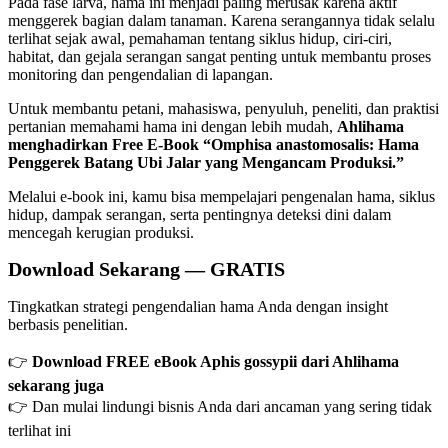
Pada fase larva, hama ini menjadi paling merusak karena aktif
menggerek bagian dalam tanaman. Karena serangannya tidak selalu
terlihat sejak awal, pemahaman tentang siklus hidup, ciri-ciri,
habitat, dan gejala serangan sangat penting untuk membantu proses
monitoring dan pengendalian di lapangan.
Untuk membantu petani, mahasiswa, penyuluh, peneliti, dan praktisi
pertanian memahami hama ini dengan lebih mudah,
Ahlihama
menghadirkan Free E-Book “Omphisa anastomosalis: Hama
Penggerek Batang Ubi Jalar yang Mengancam Produksi.”
Melalui e-book ini, kamu bisa mempelajari pengenalan hama, siklus
hidup, dampak serangan, serta pentingnya deteksi dini dalam
mencegah kerugian produksi.
Download Sekarang — GRATIS
Tingkatkan strategi pengendalian hama Anda dengan insight
berbasis penelitian.
👉
Download FREE eBook Aphis gossypii dari Ahlihama
sekarang juga
👉 Dan mulai lindungi bisnis Anda dari ancaman yang sering tidak
terlihat ini