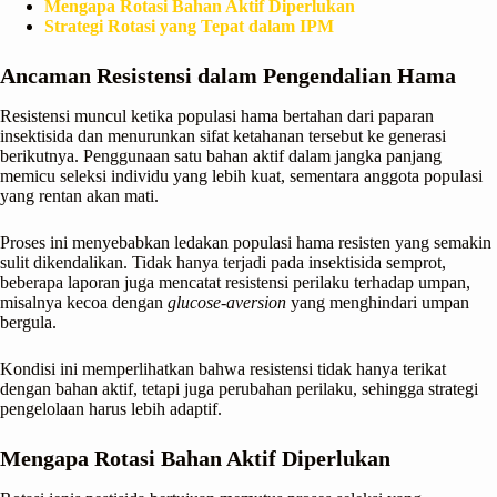
Mengapa Rotasi Bahan Aktif Diperlukan
Strategi Rotasi yang Tepat dalam IPM
Ancaman Resistensi dalam Pengendalian Hama
Resistensi muncul ketika populasi hama bertahan dari paparan
insektisida dan menurunkan sifat ketahanan tersebut ke generasi
berikutnya. Penggunaan satu bahan aktif dalam jangka panjang
memicu seleksi individu yang lebih kuat, sementara anggota populasi
yang rentan akan mati.
Proses ini menyebabkan ledakan populasi hama resisten yang semakin
sulit dikendalikan. Tidak hanya terjadi pada insektisida semprot,
beberapa laporan juga mencatat resistensi perilaku terhadap umpan,
misalnya kecoa dengan
glucose-aversion
yang menghindari umpan
bergula.
Kondisi ini memperlihatkan bahwa resistensi tidak hanya terikat
dengan bahan aktif, tetapi juga perubahan perilaku, sehingga strategi
pengelolaan harus lebih adaptif.
Mengapa Rotasi Bahan Aktif Diperlukan