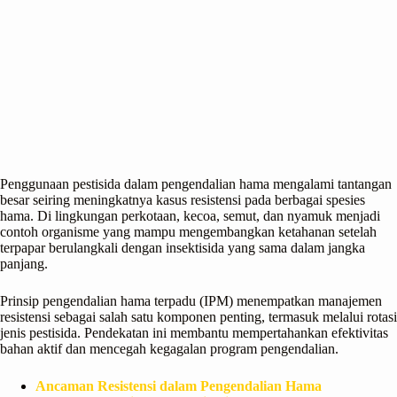
Penggunaan pestisida dalam pengendalian hama mengalami tantangan
besar seiring meningkatnya kasus resistensi pada berbagai spesies
hama. Di lingkungan perkotaan, kecoa, semut, dan nyamuk menjadi
contoh organisme yang mampu mengembangkan ketahanan setelah
terpapar berulangkali dengan insektisida yang sama dalam jangka
panjang.
Prinsip pengendalian hama terpadu (IPM) menempatkan manajemen
resistensi sebagai salah satu komponen penting, termasuk melalui rotasi
jenis pestisida. Pendekatan ini membantu mempertahankan efektivitas
bahan aktif dan mencegah kegagalan program pengendalian.
Ancaman Resistensi dalam Pengendalian Hama