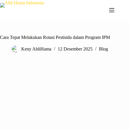
Cara Tepat Melakukan Rotasi Pestisida dalam Program IPM
Keny AhliHama
12 Desember 2025
Blog