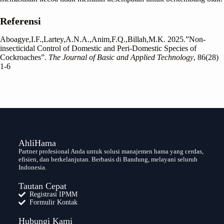
Referensi
Aboagye,I.F.,Lartey,A.N.A.,Anim,F.Q.,Billah,M.K. 2025.”Non-
insecticidal Control of Domestic and Peri-Domestic Species of
Cockroaches”.
The Journal of Basic and Applied Technology
, 86(28)
1-6
AhliHama
Partner profesional Anda untuk solusi manajemen hama yang cerdas,
efisien, dan berkelanjutan. Berbasis di Bandung, melayani seluruh
Indonesia.
Tautan Cepat
Registrasi IPMM
Formulir Kontak
Hubungi Kami