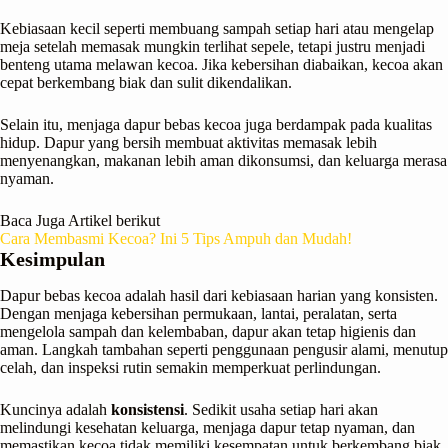
Kebiasaan kecil seperti membuang sampah setiap hari atau mengelap
meja setelah memasak mungkin terlihat sepele, tetapi justru menjadi
benteng utama melawan kecoa. Jika kebersihan diabaikan, kecoa akan
cepat berkembang biak dan sulit dikendalikan.
Selain itu, menjaga dapur bebas kecoa juga berdampak pada kualitas
hidup. Dapur yang bersih membuat aktivitas memasak lebih
menyenangkan, makanan lebih aman dikonsumsi, dan keluarga merasa
nyaman.
Baca Juga Artikel berikut
Cara Membasmi Kecoa? Ini 5 Tips Ampuh dan Mudah!
Kesimpulan
Dapur bebas kecoa adalah hasil dari kebiasaan harian yang konsisten.
Dengan menjaga kebersihan permukaan, lantai, peralatan, serta
mengelola sampah dan kelembaban, dapur akan tetap higienis dan
aman. Langkah tambahan seperti penggunaan pengusir alami, menutup
celah, dan inspeksi rutin semakin memperkuat perlindungan.
Kuncinya adalah
konsistensi
. Sedikit usaha setiap hari akan
melindungi kesehatan keluarga, menjaga dapur tetap nyaman, dan
memastikan kecoa tidak memiliki kesempatan untuk berkembang biak.