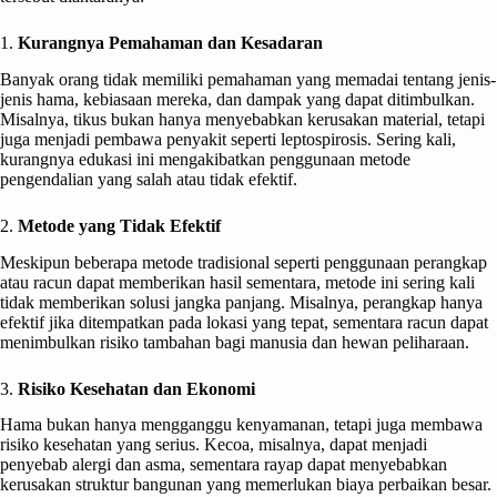
1.
Kurangnya Pemahaman dan Kesadaran
Banyak orang tidak memiliki pemahaman yang memadai tentang jenis-
jenis hama, kebiasaan mereka, dan dampak yang dapat ditimbulkan.
Misalnya, tikus bukan hanya menyebabkan kerusakan material, tetapi
juga menjadi pembawa penyakit seperti leptospirosis. Sering kali,
kurangnya edukasi ini mengakibatkan penggunaan metode
pengendalian yang salah atau tidak efektif.
2.
Metode yang Tidak Efektif
Meskipun beberapa metode tradisional seperti penggunaan perangkap
atau racun dapat memberikan hasil sementara, metode ini sering kali
tidak memberikan solusi jangka panjang. Misalnya, perangkap hanya
efektif jika ditempatkan pada lokasi yang tepat, sementara racun dapat
menimbulkan risiko tambahan bagi manusia dan hewan peliharaan.
3.
Risiko Kesehatan dan Ekonomi
Hama bukan hanya mengganggu kenyamanan, tetapi juga membawa
risiko kesehatan yang serius. Kecoa, misalnya, dapat menjadi
penyebab alergi dan asma, sementara rayap dapat menyebabkan
kerusakan struktur bangunan yang memerlukan biaya perbaikan besar.