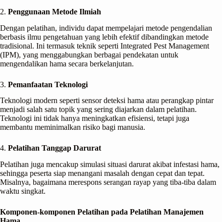
2.
Penggunaan Metode Ilmiah
Dengan pelatihan, individu dapat mempelajari metode pengendalian
berbasis ilmu pengetahuan yang lebih efektif dibandingkan metode
tradisional. Ini termasuk teknik seperti Integrated Pest Management
(IPM), yang menggabungkan berbagai pendekatan untuk
mengendalikan hama secara berkelanjutan.
3.
Pemanfaatan Teknologi
Teknologi modern seperti sensor deteksi hama atau perangkap pintar
menjadi salah satu topik yang sering diajarkan dalam pelatihan.
Teknologi ini tidak hanya meningkatkan efisiensi, tetapi juga
membantu meminimalkan risiko bagi manusia.
4.
Pelatihan Tanggap Darurat
Pelatihan juga mencakup simulasi situasi darurat akibat infestasi hama,
sehingga peserta siap menangani masalah dengan cepat dan tepat.
Misalnya, bagaimana merespons serangan rayap yang tiba-tiba dalam
waktu singkat.
Komponen-komponen Pelatihan pada Pelatihan Manajemen
Hama