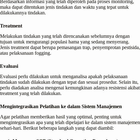
Berdasarkan informasi yang telah diperoleh pada proses monitoring,
maka dapat ditentukan jenis tindakan dan waktu yang tepat untuk
dilakukannya tindakan.
Treatment
Melakukan tindakan yang telah direncanakan sebelumnya dengan
tujuan untuk mengurangi populasi hama yang sedang menyerang.
Jenis treatment dapat berupa pemasangan trap, penyemprotan pestisida,
atau pelaksanaan fogging.
Evaluasi
Evaluasi perlu dilakukan untuk menganalisa apakah pelaksanaan
tindakan sudah dilakukan dengan tepat dan sesuai prosedur. Selain itu,
perlu diadakan analisa mengenai kemungkinan adanya resistensi akibat
treatment yang telah dilakukan.
Mengintegrasikan Pelatihan ke dalam Sistem Manajemen
Agar pelatihan memberikan hasil yang optimal, penting untuk
mengintegrasikan apa yang telah dipelajari ke dalam sistem manajemen
sehari-hari. Berikut beberapa langkah yang dapat diambil: