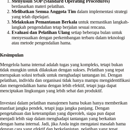
Menyusun SOP (Standard Operating Procedures)
berdasarkan materi pelatihan.
Melibatkan Semua Anggota Tim
dalam implementasi strategi
yang telah dipelajari.
Melakukan Pemantauan Berkala
untuk memastikan langkah-
langkah pengendalian tetap berjalan sesuai rencana.
Evaluasi dan Pelatihan Ulang
setiap beberapa bulan untuk
menyesuaikan dengan perkembangan terbaru dalam teknologi
atau metode pengendalian hama.
Kesimpulan
Mengelola hama internal adalah tugas yang kompleks, tetapi bukan
tidak mungkin untuk dilakukan dengan sukses. Pelatihan yang tepat
merupakan solusi terbaik untuk menghadapi tantangan ini. Dengan
pelatihan, individu dan organisasi tidak hanya mampu mengidentifikasi
dan mengendalikan hama dengan lebih efektif, tetapi juga dapat
menciptakan lingkungan yang lebih sehat dan produktif.
Investasi dalam pelatihan manajemen hama bukan hanya memberikan
manfaat jangka pendek, tetapi juga jangka panjang. Dengan
pengetahuan dan keterampilan yang diperoleh, siapa pun dapat
menjadi lebih siap dalam menghadapi tantangan yang berkaitan
dengan hama internal. Jadi, jika Anda ingin mengatasi masalah hama
dengan cara yang efektif dan berkelanjutan, pelatihan yang tepat